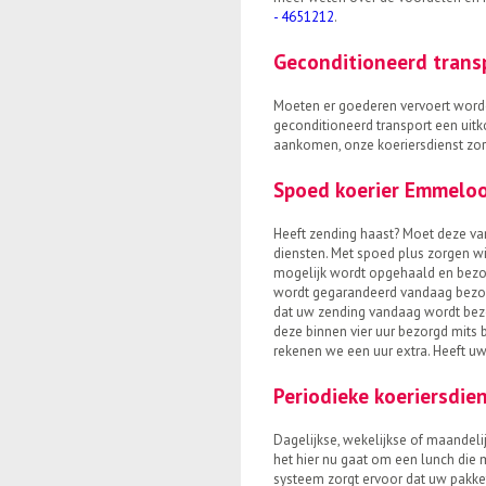
- 4651212
.
Geconditioneerd trans
Moeten er goederen vervoert word
geconditioneerd transport een uitk
aankomen, onze koeriersdienst zorg
Spoed koerier Emmelo
Heeft zending haast? Moet deze va
diensten. Met spoed plus zorgen w
mogelijk wordt opgehaald en bezor
wordt gegarandeerd vandaag bezor
dat uw zending vandaag wordt bez
deze binnen vier uur bezorgd mits
rekenen we een uur extra. Heeft u
Periodieke koeriersdie
Dagelijkse, wekelijkse of maandeli
het hier nu gaat om een lunch di
systeem zorgt ervoor dat uw pakke