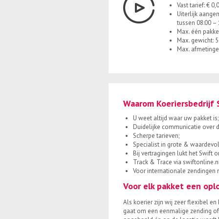
Vast tarief: € 0,
Uiterlijk aange
tussen 08:00 – 
Max. één pakke
Max. gewicht: 5
Max. afmetinge
Waarom Koeriersbedrijf 
U weet altijd waar uw pakket is;
Duidelijke communicatie over d
Scherpe tarieven;
Specialist in grote & waardevol
Bij vertragingen lukt het Swift 
Track & Trace via swiftonline.nl
Voor internationale zendingen 
Voor elk pakket een opl
Als koerier zijn wij zeer flexibel 
gaat om een eenmalige zending of 