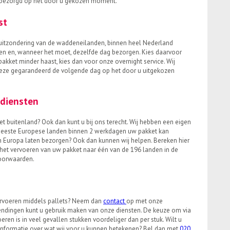
 bezorgd op het door u gekozen moment.
st
t uitzondering van de waddeneilanden, binnen heel Nederland
len en, wanneer het moet, dezelfde dag bezorgen. Kies daarvoor
akket minder haast, kies dan voor onze overnight service. Wij
deze gegarandeerd de volgende dag op het door u uitgekozen
sdiensten
et buitenland? Ook dan kunt u bij ons terecht. Wij hebben een eigen
 meeste Europese landen binnen 2 werkdagen uw pakket kan
en Europa laten bezorgen? Ook dan kunnen wij helpen. Bereken hier
 het vervoeren van uw pakket naar één van de 196 landen in de
oorwaarden.
ervoeren middels pallets? Neem dan
contact
op met onze
zendingen kunt u gebruik maken van onze diensten. De keuze om via
ren is in veel gevallen stukken voordeliger dan per stuk. Wilt u
nformatie over wat wij voor u kunnen betekenen? Bel dan met
020