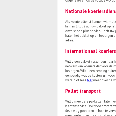
opgehaald én op de locatie wordt
Nationale koeriersdien
Als koeriersdienst kunnen wij, me
binnen 1 tot 2 uur uw pakket opha
onze spoed plus service. Heeft uw p
halen het pakket op en bezorgen 
adres.
Internationaal koerier
Wilt u een pakket verzenden naar h
netwerk van koeriers dat voor de
bezorgen. Wilt u een zending buit
eenvoudig wat de kosten zijn voor
wereld of lees
hier
meer over de v
Pallet transport
Wilt u meerdere pakketten laten v
klantenservice. Ook voor grotere 
deze weg goederen in bulk te vervoe
meer weten over de voordelen en i