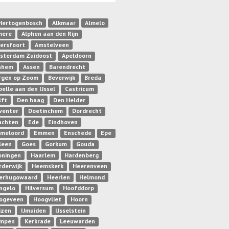
-Hertogenbosch
Alkmaar
Almelo
mere
Alphen aan den Rijn
ersfoort
Amstelveen
sterdam Zuidoost
Apeldoorn
nhem
Assen
Barendrecht
rgen op Zoom
Beverwijk
Breda
pelle aan den IJssel
Castricum
lft
Den haag
Den Helder
venter
Doetinchem
Dordrecht
achten
Ede
Eindhoven
meloord
Emmen
Enschede
Epe
leen
Goes
Gorkum
Gouda
oningen
Haarlem
Hardenberg
rderwijk
Heemskerk
Heerenveen
erhugowaard
Heerlen
Helmond
ngelo
Hilversum
Hoofddorp
ogeveen
Hoogvliet
Hoorn
izen
IJmuiden
IJsselstein
mpen
Kerkrade
Leeuwarden