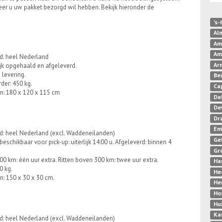
r u uw pakket bezorgd wil hebben. Bekijk hieronder de
's
Al
Am
Am
d: heel Nederland
Ar
jk opgehaald en afgeleverd.
levering.
Be
der: 450 kg.
Ca
n: 180 x 120 x 115 cm
De
De
Dr
Em
d: heel Nederland (excl. Waddeneilanden)
Ge
schikbaar voor pick-up: uiterlijk 14:00 u. Afgeleverd: binnen 4
Gr
300 km: één uur extra. Ritten boven 300 km: twee uur extra.
Ha
0 kg.
He
n: 150 x 30 x 30 cm.
He
Ho
Hu
Ka
d: heel Nederland (excl. Waddeneilanden)