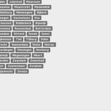
iden
Lelystad
Maarssen
assluis
Maastricht
Medemblik
ddelburg
Nieuwegein
Nijkerk
jmegen
Oosterhout
Oss
rmerend
Ridderkerk
Rijswijk
ermond
Roosendaal
Rotterdam
hiedam
Sittard
Sneek
Soest
ijkenisse
Tiel
Tilburg
Uden
recht
Veenendaal
Venlo
Venray
aardingen
Vlissingen
Voorburg
alwijk
Wageningen
Weert
erden
Zaandam
Zaanstad
ist
Zoetermeer
Zutphen
ijndrecht
Zwolle