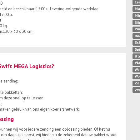
Le
00.
meld en beschikbaar: 15:00 u. Levering: volgende werkdag
Ma
17:00 u.
Mi
t
Ni
0 kg.
Pu
n:120 x 30 x 30 cm.
Ro
Sc
Sp
Ut
Vl
Swift MEGA Logistics?
Wa
Wo
e zending;
Ze
Zw
le pakketten;
om deze snel op te lossen;
;
maken gebruik van ons eigen koeriersnetwerk;
ossing
en kunnen wij voor iedere zending een oplossing bieden. Of het nu
om dagelijkse post, wij bieden u de zekerheid dat uw pakket wordt