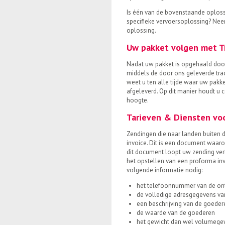
Is één van de bovenstaande oploss
specifieke vervoersoplossing? Ne
oplossing.
Uw pakket volgen met T
Nadat uw pakket is opgehaald door
middels de door ons geleverde trac
weet u ten alle tijde waar uw pakk
afgeleverd. Op dit manier houdt u 
hoogte.
Tarieven & Diensten voo
Zendingen die naar landen buiten 
invoice. Dit is een document waaro
dit document loopt uw zending vert
het opstellen van een proforma in
volgende informatie nodig:
het telefoonnummer van de on
de volledige adresgegevens va
een beschrijving van de goeder
de waarde van de goederen
het gewicht dan wel volumegew