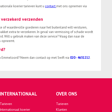
nationale koerier tarieven kunt u
contact
met ons opnemen via
t verzekerd verzenden
jke of waardevolle goederen naar het buitenland wilt versturen,
pakket extra te verzekeren. In geval van vermissing of schade wordt
d. Wilt u gebruik maken van deze service? Vraag dan naar de
s opneemt.
rd?
 in Emmeloord? Neem dan contact op met Swift via
020 - 4651212
.
INTERNATIONAAL
OVER ONS
Tarieven
Tarieven
Internationaal koerier
Klanten