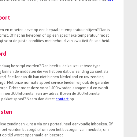
port
en en moeten deze op een bepaalde temperatuur blijven? Dan is
omst. Of het nu bevroren of op een specifieke temperatuur moet
t voor de juiste condities met behoud van kwaliteit én snelheid.
ord
ndaag bezorgd worden? Dan heeft u de keuze uit twee type
ij binnen de middelen die we hebben dat uw zending zo snel als
gd. Sneller dan dit kan niet binnen Nederland en uw zending
gd. Met onze normale spoed service bieden wij ook de garantie
orgd. Echter moet deze voor 1400 worden aangemeld en wordt
 binnen 200 kilometer van uw adres. Boven de 200 kilometer
w pakket spoed? Neem dan direct
contact
op.
nsten
jkse zendingen kunt u via ons portaal heel eenvoudig inboeken. Of
e moet worden bezorgd of om een het bezorgen van meubels, ons
t op tijd wordt opgehaald en bezorgd.