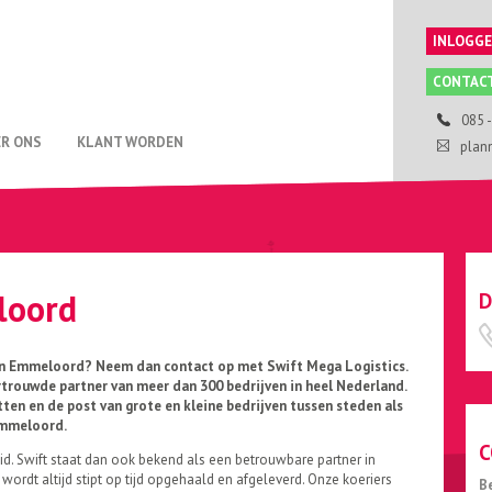
INLOGG
CONTAC
085 
R ONS
KLANT WORDEN
plan
loord
D
 in Emmeloord? Neem dan contact op met Swift Mega Logistics.
ertrouwde partner van meer dan 300 bedrijven in heel Nederland.
ten en de post van grote en kleine bedrijven tussen steden als
Emmeloord.
C
id. Swift staat dan ook bekend als een betrouwbare partner in
wordt altijd stipt op tijd opgehaald en afgeleverd. Onze koeriers
B