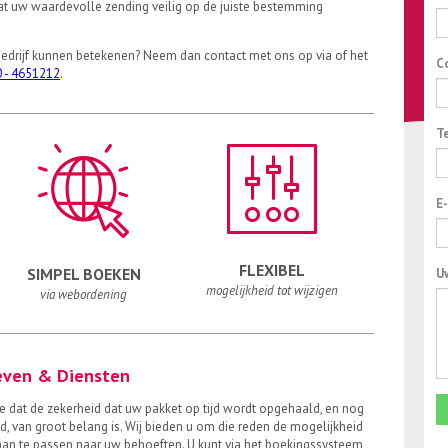
dat uw waardevolle zending veilig op de juiste bestemming
bedrijf kunnen betekenen? Neem dan contact met ons op via of het
C
 - 4651212
.
T
E
FLEXIBEL
SIMPEL BOEKEN
U
mogelijkheid tot wijzigen
via webordening
ieven & Diensten
we dat de zekerheid dat uw pakket op tijd wordt opgehaald, en nog
rd, van groot belang is. Wij bieden u om die reden de mogelijkheid
aan te passen naar uw behoeften. U kunt via het boekingssysteem