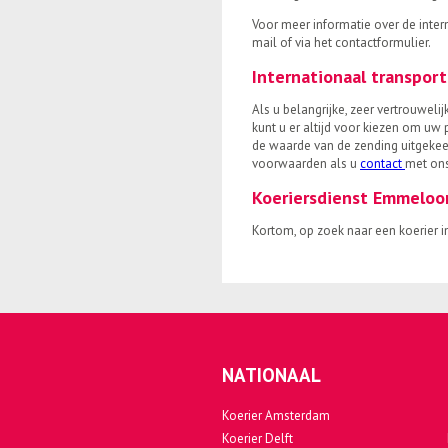
Voor meer informatie over de inter
mail of via het contactformulier.
Internationaal transpor
Als u belangrijke, zeer vertrouweli
kunt u er altijd voor kiezen om uw 
de waarde van de zending uitgekeer
voorwaarden als u
contact
met on
Koeriersdienst Emmeloo
Kortom, op zoek naar een koerier
NATIONAAL
Koerier Amsterdam
Koerier Delft