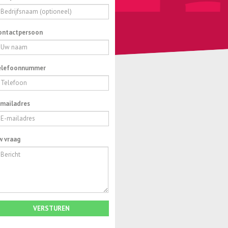
ontactpersoon
elefoonnummer
-mailadres
w vraag
VERSTUREN