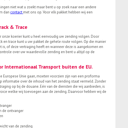
ingen niet wat u zoekt maar bent u op zoek naar een andere
em dan
contact
met ons op. Voor elk pakket hebben wij een
rack & Trace
 onze koerier kunt u heel eenvoudig uw zending volgen. Door
k en trace kunt u uw pakket de gehele route volgen. Op die manier
et is, of deze vertraging heeft en wanneer deze is aangekomen en
controle over uw waardevolle zending en bent u altijd op de
r Internationaal Transport buiten de EU.
de Europese Unie gaan, moeten voorzien zijn van een proforma
p informatie over de inhoud van het zending staat vermeld. Zonder
raging op bij de douane. Eén van de diensten die wij aanbieden, is
voice welke wij toevoegen aan de zending. Daarvoor hebben wij de
tvanger
n de ontvanger
en
icht van de zending