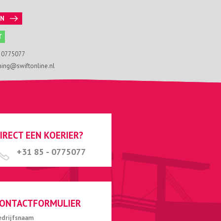
EN
T
- 0775077
ning@swiftonline.nl
IRECT EEN KOERIER?
+31 85 - 0775077
ONTACTFORMULIER
edrijfsnaam