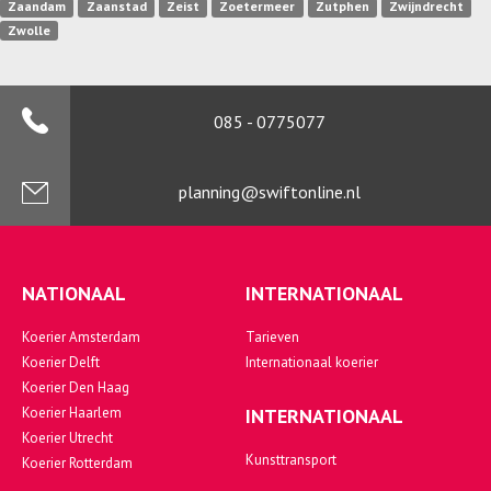
Zaandam
Zaanstad
Zeist
Zoetermeer
Zutphen
Zwijndrecht
Zwolle
085 - 0775077
planning@swiftonline.nl
NATIONAAL
INTERNATIONAAL
Koerier Amsterdam
Tarieven
Koerier Delft
Internationaal koerier
Koerier Den Haag
Koerier Haarlem
INTERNATIONAAL
Koerier Utrecht
Kunsttransport
Koerier Rotterdam