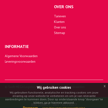
OVER ONS
Tarieven
Klanten
Over ons
Sitemap
INFORMATIE
Algemene Voorwaarden
Leveringsvoorwaarden
x
© Swift MEGA Logistics
Leveringsvoorwaarden
Wij gebruiken cookies
Wij gebruiken functionele, analytische en tracking cookies om jouw
ervaring op onze website te verbeteren en om je van relevante
aanbiedingen te kunnnen doen. Door op onderstaande knop "doorgaan" te
klikken, ga je hiermee akkoord.
BEL DIRECT:
085 - 0775077
Doorgaan
Lees hier onze privacyverklaring