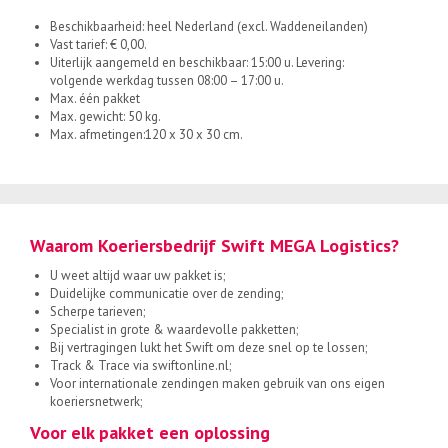
Beschikbaarheid: heel Nederland (excl. Waddeneilanden)
Vast tarief: € 0,00.
Uiterlijk aangemeld en beschikbaar: 15:00 u. Levering:
volgende werkdag tussen 08:00 – 17:00 u.
Max. één pakket
Max. gewicht: 50 kg.
Max. afmetingen:120 x 30 x 30 cm.
Waarom Koeriersbedrijf Swift MEGA Logistics?
U weet altijd waar uw pakket is;
Duidelijke communicatie over de zending;
Scherpe tarieven;
Specialist in grote & waardevolle pakketten;
Bij vertragingen lukt het Swift om deze snel op te lossen;
Track & Trace via swiftonline.nl;
Voor internationale zendingen maken gebruik van ons eigen
koeriersnetwerk;
Voor elk pakket een oplossing