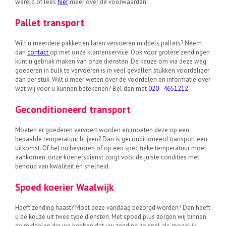
wereld of lees
hier
meer over de voorwaarden.
Pallet transport
Wilt u meerdere pakketten laten vervoeren middels pallets? Neem
dan
contact
op met onze klantenservice. Ook voor grotere zendingen
kunt u gebruik maken van onze diensten. De keuze om via deze weg
goederen in bulk te vervoeren is in veel gevallen stukken voordeliger
dan per stuk. Wilt u meer weten over de voordelen en informatie over
wat wij voor u kunnen betekenen? Bel dan met
020 - 4651212
.
Geconditioneerd transport
Moeten er goederen vervoert worden en moeten deze op een
bepaalde temperatuur blijven? Dan is geconditioneerd transport een
uitkomst. Of het nu bevroren of op een specifieke temperatuur moet
aankomen, onze koeriersdienst zorgt voor de juiste condities met
behoud van kwaliteit én snelheid.
Spoed koerier Waalwijk
Heeft zending haast? Moet deze vandaag bezorgd worden? Dan heeft
u de keuze uit twee type diensten. Met spoed plus zorgen wij binnen
de middelen die we hebben dat uw zending zo snel als mogelijk