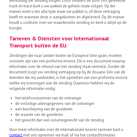
eenvoudig uw zending volgen. Door middels de door ons geleverde
track en trace kunt u uw pakket de gehele route volgen. Op die
manier weet u ten alle tijde waar uw pakket is, of deze vertraging
heeft en wanneer deze is aangekomen en afgeleverd. Op dit manier
houdt u controle over uw waardevolle zending en bent u altijd op de
hoogte.
Tarieven & Diensten voor Internationaal
Transport buiten de EU.
Zendingen die naar landen buiten de Europese Unie gaan, moeten
voorzien zijn van een proforma invoice. Dit is een document waarop
informatie over de inhoud van het zending staat vermeld. Zonder dit
document loopt uw zending vertraging op bij de douane. Eén van de
diensten die wij aanbieden, is het opstellen van een proforma invoice
welke wij toevoegen aan de zending. Daarvoor hebben wij de
volgende informatie nodig:
het telefoonnummer van de ontvanger
de volledige adresgegevens van de ontvanger
een beschrijving van de goederen
de waarde van de goederen
het gewicht dan wel volumegewicht van de zending
Voor meer informatie over de internationale koerier tarieven kunt u
contact
met ons opnemen via mail of via het contactformulier.