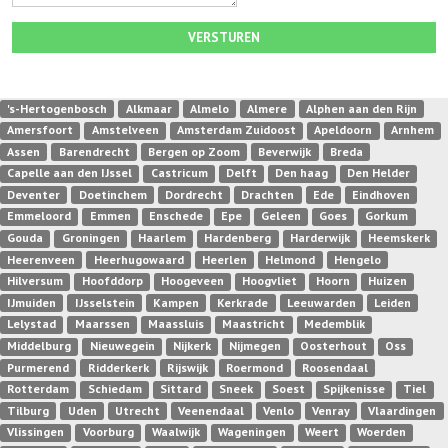
VERSTUREN
's-Hertogenbosch
Alkmaar
Almelo
Almere
Alphen aan den Rijn
Amersfoort
Amstelveen
Amsterdam Zuidoost
Apeldoorn
Arnhem
Assen
Barendrecht
Bergen op Zoom
Beverwijk
Breda
Capelle aan den IJssel
Castricum
Delft
Den haag
Den Helder
Deventer
Doetinchem
Dordrecht
Drachten
Ede
Eindhoven
Emmeloord
Emmen
Enschede
Epe
Geleen
Goes
Gorkum
Gouda
Groningen
Haarlem
Hardenberg
Harderwijk
Heemskerk
Heerenveen
Heerhugowaard
Heerlen
Helmond
Hengelo
Hilversum
Hoofddorp
Hoogeveen
Hoogvliet
Hoorn
Huizen
IJmuiden
IJsselstein
Kampen
Kerkrade
Leeuwarden
Leiden
Lelystad
Maarssen
Maassluis
Maastricht
Medemblik
Middelburg
Nieuwegein
Nijkerk
Nijmegen
Oosterhout
Oss
Purmerend
Ridderkerk
Rijswijk
Roermond
Roosendaal
Rotterdam
Schiedam
Sittard
Sneek
Soest
Spijkenisse
Tiel
Tilburg
Uden
Utrecht
Veenendaal
Venlo
Venray
Vlaardingen
Vlissingen
Voorburg
Waalwijk
Wageningen
Weert
Woerden