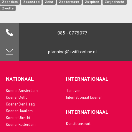
Zaandam
Zaanstad
Zeist
Zoetermeer
Zutphen
Zwijndrecht
Zwolle
085 - 0775077
planning@swiftonline.nl
NATIONAAL
INTERNATIONAAL
Koerier Amsterdam
Tarieven
Koerier Delft
Internationaal koerier
Koerier Den Haag
Koerier Haarlem
INTERNATIONAAL
Koerier Utrecht
Kunsttransport
Koerier Rotterdam