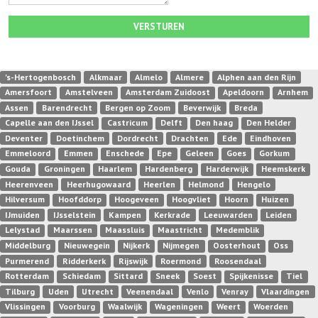
VERSTUREN
's-Hertogenbosch
Alkmaar
Almelo
Almere
Alphen aan den Rijn
Amersfoort
Amstelveen
Amsterdam Zuidoost
Apeldoorn
Arnhem
Assen
Barendrecht
Bergen op Zoom
Beverwijk
Breda
Capelle aan den IJssel
Castricum
Delft
Den haag
Den Helder
Deventer
Doetinchem
Dordrecht
Drachten
Ede
Eindhoven
Emmeloord
Emmen
Enschede
Epe
Geleen
Goes
Gorkum
Gouda
Groningen
Haarlem
Hardenberg
Harderwijk
Heemskerk
Heerenveen
Heerhugowaard
Heerlen
Helmond
Hengelo
Hilversum
Hoofddorp
Hoogeveen
Hoogvliet
Hoorn
Huizen
IJmuiden
IJsselstein
Kampen
Kerkrade
Leeuwarden
Leiden
Lelystad
Maarssen
Maassluis
Maastricht
Medemblik
Middelburg
Nieuwegein
Nijkerk
Nijmegen
Oosterhout
Oss
Purmerend
Ridderkerk
Rijswijk
Roermond
Roosendaal
Rotterdam
Schiedam
Sittard
Sneek
Soest
Spijkenisse
Tiel
Tilburg
Uden
Utrecht
Veenendaal
Venlo
Venray
Vlaardingen
Vlissingen
Voorburg
Waalwijk
Wageningen
Weert
Woerden