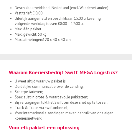
Beschikbaarheid: heel Nederland (excl. Waddeneilanden)
Vast tarief: € 0,00.
Uiterlijk aangemeld en beschikbaar: 15:00 u. Levering:
volgende werkdag tussen 08:00 – 17:00 u.
Max. één pakket
Max. gewicht: 50 kg.
Max. afmetingen:120 x 30 x 30 cm.
Waarom Koeriersbedrijf Swift MEGA Logistics?
U weet altijd waar uw pakket is;
Duidelijke communicatie over de zending;
Scherpe tarieven;
Specialist in grote & waardevolle pakketten;
Bij vertragingen lukt het Swift om deze snel op te lossen;
Track & Trace via swiftonline.nl;
Voor internationale zendingen maken gebruik van ons eigen
koeriersnetwerk;
Voor elk pakket een oplossing