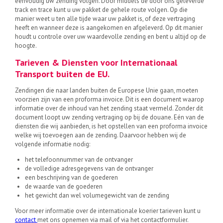
eenvoudig uw zending volgen. Door middels de door ons geleverde
track en trace kunt u uw pakket de gehele route volgen. Op die
manier weet u ten alle tijde waar uw pakket is, of deze vertraging
heeft en wanneer deze is aangekomen en afgeleverd. Op dit manier
houdt u controle over uw waardevolle zending en bent u altijd op de
hoogte.
Tarieven & Diensten voor Internationaal
Transport buiten de EU.
Zendingen die naar landen buiten de Europese Unie gaan, moeten
voorzien zijn van een proforma invoice. Dit is een document waarop
informatie over de inhoud van het zending staat vermeld. Zonder dit
document loopt uw zending vertraging op bij de douane. Eén van de
diensten die wij aanbieden, is het opstellen van een proforma invoice
welke wij toevoegen aan de zending. Daarvoor hebben wij de
volgende informatie nodig:
het telefoonnummer van de ontvanger
de volledige adresgegevens van de ontvanger
een beschrijving van de goederen
de waarde van de goederen
het gewicht dan wel volumegewicht van de zending
Voor meer informatie over de internationale koerier tarieven kunt u
contact
met ons opnemen via mail of via het contactformulier.