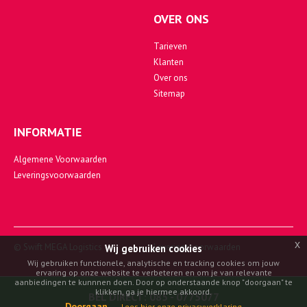
OVER ONS
Tarieven
Klanten
Over ons
Sitemap
INFORMATIE
Algemene Voorwaarden
Leveringsvoorwaarden
x
© Swift MEGA Logistics
Leveringsvoorwaarden
Wij gebruiken cookies
Wij gebruiken functionele, analytische en tracking cookies om jouw
ervaring op onze website te verbeteren en om je van relevante
aanbiedingen te kunnnen doen. Door op onderstaande knop "doorgaan" te
klikken, ga je hiermee akkoord.
BEL DIRECT:
085 - 0775077
Doorgaan
Lees hier onze privacyverklaring