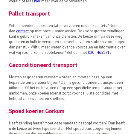
wereld of lees
hier
meer over de voorwaarden.
Pallet transport
Wilt u meerdere pakketten laten vervoeren middels pallets? Neem
dan
contact
op met onze klantenservice. Ook voor grotere zendingen
kunt u gebruik maken van onze diensten. De keuze om via deze weg
goederen in bulk te vervoeren is in veel gevallen stukken voordeliger
dan per stuk. Wilt u meer weten over de voordelen en informatie over
wat wij voor u kunnen betekenen? Bel dan met
020 - 4651212
.
Geconditioneerd transport
Moeten er goederen vervoert worden en moeten deze op een
bepaalde temperatuur blijven? Dan is geconditioneerd transport een
uitkomst. Of het nu bevroren of op een specifieke temperatuur moet
aankomen, onze koeriersdienst zorgt voor de juiste condities met
behoud van kwaliteit én snelheid.
Spoed koerier Gorkum
Heeft zending haast? Moet deze vandaag bezorgd worden? Dan heeft
u de keuze uit twee type diensten. Met spoed plus zorgen wij binnen
de middelen die we hebben dat uw zending zo snel als mogelijk